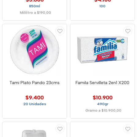
850ml
100
Mililitro a $190,00
Tami Plato Pando 23cms
Famila Servilleta 2en1 X200
$9.400
$10.900
20 Unidades
490gr
Gramo a $10.900,00