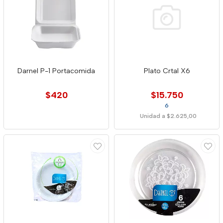
Darnel P-1 Portacomida
Plato Crtal X6
$420
$15.750
6
Unidad a $2.625,00