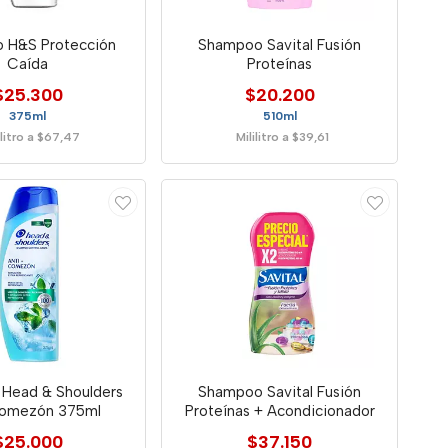
 H&S Protección
Shampoo Savital Fusión
Caída
Proteínas
$25.300
$20.200
375ml
510ml
ilitro a $67,47
Mililitro a $39,61
Head & Shoulders
Shampoo Savital Fusión
Comezón 375ml
Proteínas + Acondicionador
$25.000
$37.150