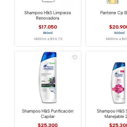
Shampoo H&S Limpieza
Pantene Cp 
Renovadora
$17.050
$20.90
180ml
300ml
Mililitro a $94,72
Mililitro a $
Shampoo H&S Purificación
Shampoo H&S 
Capilar
Manejable 
$25.300
$25.30