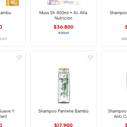
Bambu
Muss Sh 400ml + Ac Alta
Shampoo
Nutricion
0
$36.800
400ml
69,67
Mil
Suave Y
Shampoo Pantene Bambú
Shampoo 
2en1
Anti 
0
$17.900