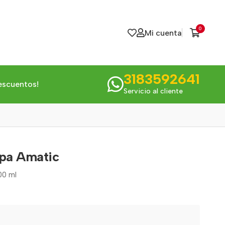
0
Mi cuenta
3183592641
escuentos!
Servicio al cliente
pa Amatic
00 ml