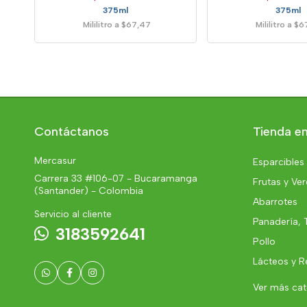
375ml
375ml
Mililitro a $67,47
Mililitro a $
Contáctanos
Tienda en
Mercasur
Esparcibles
Carrera 33 #106-07 - Bucaramanga
Frutas y Ve
(Santander) - Colombia
Abarrotes
Servicio al cliente
Panadería, 
3183592641
Pollo
Lácteos y R
Ver más ca