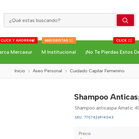
Shampoo Anticaspa Amatic
 CLICK Y AHORRA🍃
MAYORISTAS 👇🏻
CLICK 👇🏻
arca Mercasur
M Institucional
¡No Te Pierdas Estos D
Inicio
Aseo Personal
Cuidado Capilar Femenino
Shampoo Anticas
Shampoo anticaspa Amatic 4
SKU: 7707426914043
Precio