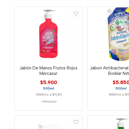
Jabón De Manos Frutos Rojos
Jabon Antibacteria
Mercasur
Bioklar Ni
$5.900
$5.85
500ml
500ml
Mililitro a $11,80
Mililitro a $1
-
Mercasur