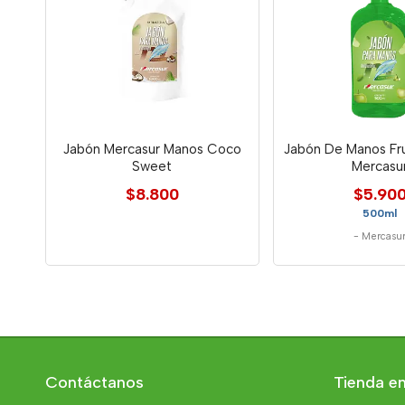
Jabón Mercasur Manos Coco
Jabón De Manos Fr
Sweet
Mercasu
$8.800
$5.90
500ml
-
Mercasu
Contáctanos
Tienda en