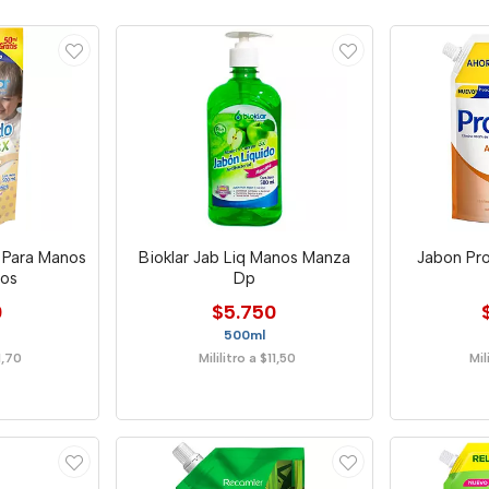
l Para Manos
Bioklar Jab Liq Manos Manza
Jabon Pro
ños
Dp
0
$5.750
500ml
1,70
Mililitro a $11,50
Mil