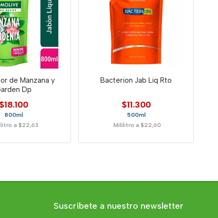
lor de Manzana y
Bacterion Jab Liq Rto
arden Dp
$18.100
$11.300
800ml
500ml
ilitro a $22,63
Mililitro a $22,60
Suscríbete a nuestro newsletter