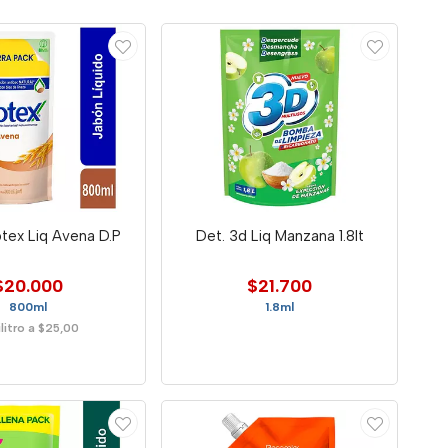
tex Liq Avena D.P
Det. 3d Liq Manzana 1.8lt
$20.000
$21.700
800ml
1.8ml
ilitro a $25,00