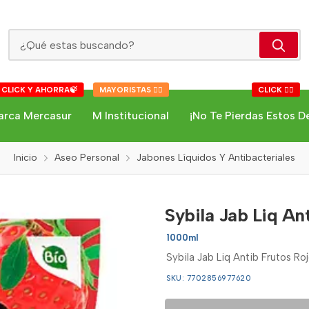
Sybila Jab Liq Antib Frutos Rojos
 CLICK Y AHORRA🍃
MAYORISTAS 👇🏻
CLICK 👇🏻
arca Mercasur
M Institucional
¡No Te Pierdas Estos D
Inicio
Aseo Personal
Jabones Líquidos Y Antibacteriales
Sybila Jab Liq An
1000ml
Sybila Jab Liq Antib Frutos Ro
SKU: 7702856977620