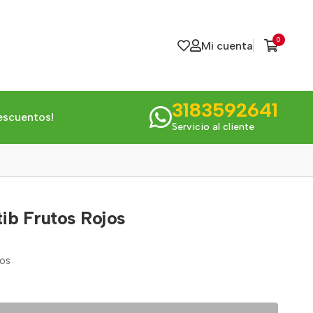
0
Mi cuenta
3183592641
escuentos!
Servicio al cliente
tib Frutos Rojos
jos