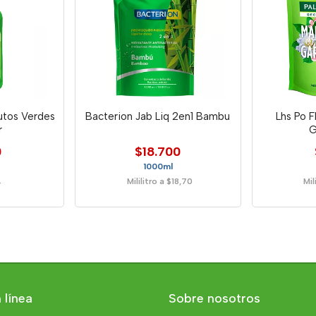
utos Verdes
Bacterion Jab Liq 2en1 Bambu
Lhs Po F
r
G
0
$18.700
1000ml
Mililitro a $18,70
Mil
r
 línea
Sobre nosotros