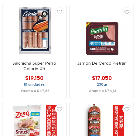
Salchicha Super Perro
Jamón De Cerdo Pietrán
Colorín X5
$19.150
$17.050
10 unidades
230gr
Gramo a $47,88
Gramo a $74,13