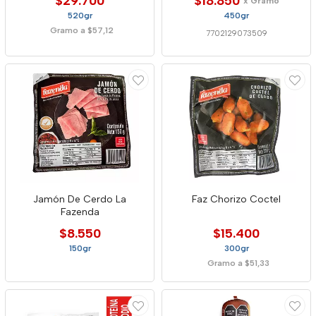
$29.700
$18.850
x Gramo
520gr
450gr
Gramo a $57,12
7702129073509
Jamón De Cerdo La
Faz Chorizo Coctel
Fazenda
$8.550
$15.400
150gr
300gr
Gramo a $51,33