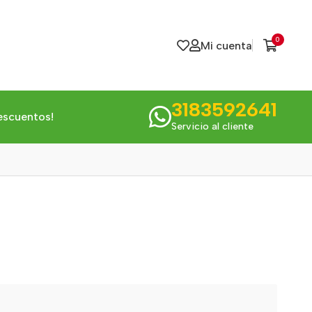
0
Mi cuenta
3183592641
escuentos!
Servicio al cliente