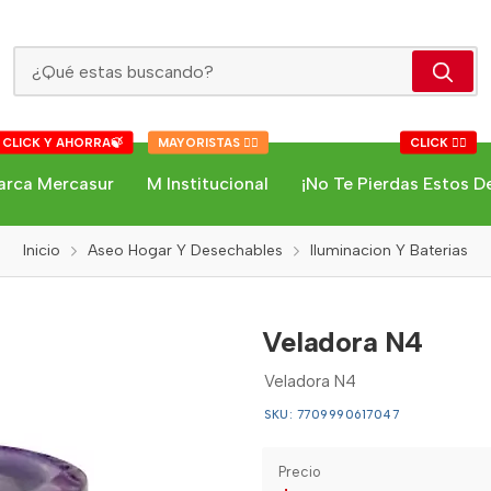
Veladora N4
 CLICK Y AHORRA🍃
MAYORISTAS 👇🏻
CLICK 👇🏻
arca Mercasur
M Institucional
¡No Te Pierdas Estos D
Inicio
Aseo Hogar Y Desechables
Iluminacion Y Baterias
Veladora N4
Veladora N4
SKU: 7709990617047
Precio