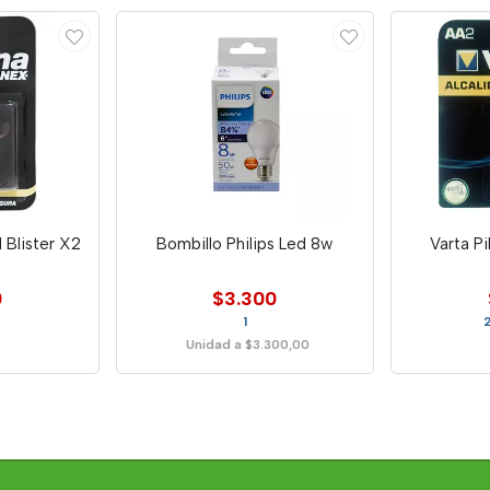
l Blister X2
Bombillo Philips Led 8w
Varta Pi
0
$3.300
1
Unidad a $3.300,00