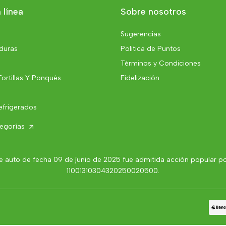
 línea
Sobre nosotros
Sugerencias
rduras
Politica de Puntos
Términos y Condiciones
Tortillas Y Ponqués
Fidelización
efrigerados
tegorías
 auto de fecha 09 de junio de 2025 fue admitida acción popular por 
11001310304320250020500.