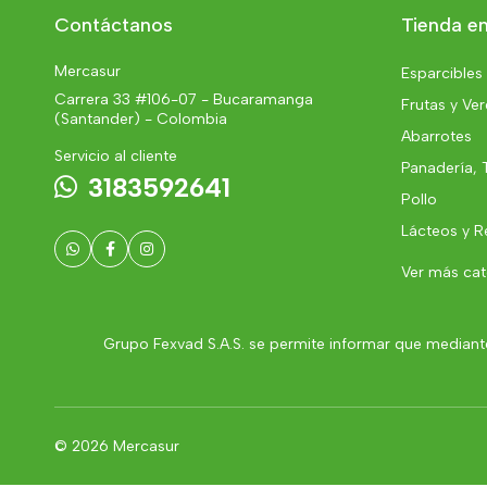
Contáctanos
Tienda en
Mercasur
Esparcibles
Carrera 33 #106-07 - Bucaramanga
Frutas y Ve
(Santander) - Colombia
Abarrotes
Servicio al cliente
Panadería, 
3183592641
Pollo
Lácteos y R
Ver más ca
Grupo Fexvad S.A.S. se permite informar que mediante
© 2026 Mercasur