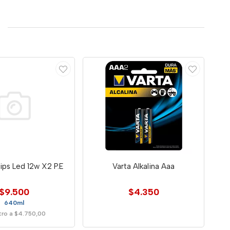
ips Led 12w X2 P.E
Varta Alkalina Aaa
$9.500
$4.350
640ml
itro a $4.750,00