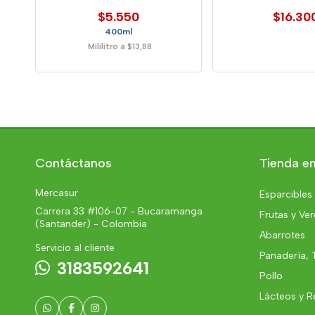
$5.550
$16.30
400ml
Mililitro a $13,88
Contáctanos
Tienda en
Mercasur
Esparcibles
Carrera 33 #106-07 - Bucaramanga
Frutas y Ve
(Santander) - Colombia
Abarrotes
Servicio al cliente
Panadería, 
3183592641
Pollo
Lácteos y R