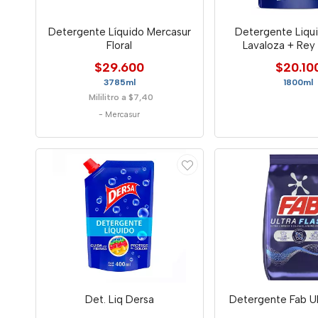
Detergente Líquido Mercasur
Detergente Liqu
Floral
Lavaloza + Rey
$29.600
$20.10
3785ml
1800ml
Mililitro a $7,40
-
Mercasur
Det. Liq Dersa
Detergente Fab Ul