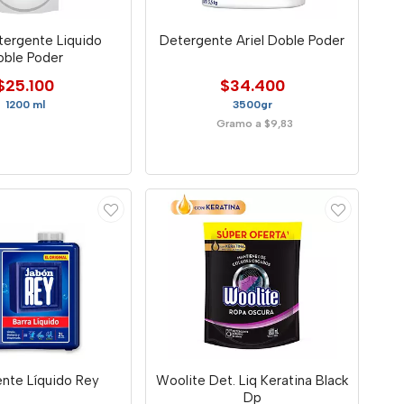
tergente Liquido
Detergente Ariel Doble Poder
oble Poder
$25.100
$34.400
1200 ml
3500gr
Gramo a $9,83
nte Líquido Rey
Woolite Det. Liq Keratina Black
Dp