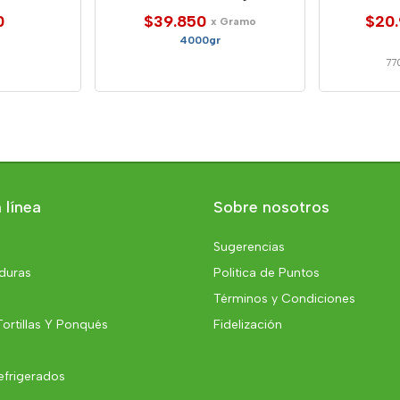
0
$39.850
$20
x Gramo
4000gr
77
 línea
Sobre nosotros
Sugerencias
rduras
Politica de Puntos
Términos y Condiciones
Tortillas Y Ponqués
Fidelización
efrigerados