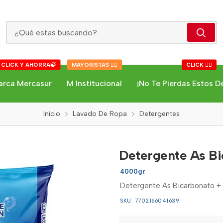
Detergente As Bicarbonato + Jabon Rey 4000gr
 CLICK Y AHORRA🍃
MAYORISTAS 👇🏻
CLICK 👇🏻
arca Mercasur
M Institucional
¡No Te Pierdas Estos D
Inicio
Lavado De Ropa
Detergentes
Detergente As Bi
4000gr
Detergente As Bicarbonato +
SKU: 7702166041639