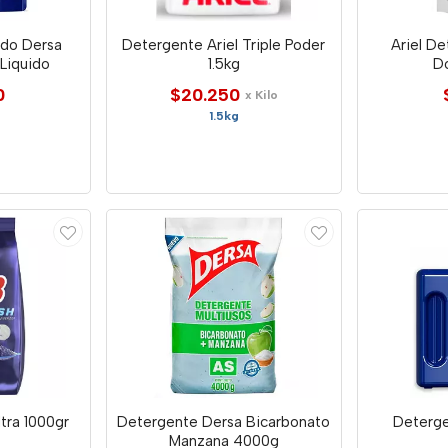
ido Dersa
Detergente Ariel Triple Poder
Ariel De
 Liquido
1.5kg
D
0
$20.250
x Kilo
1.5kg
tra 1000gr
Detergente Dersa Bicarbonato
Deterge
Manzana 4000g