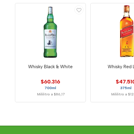
Whisky Black & White
Whisky Red 
$60.316
$47.51
700ml
375ml
Mililitro a $86,17
Mililitro a $1