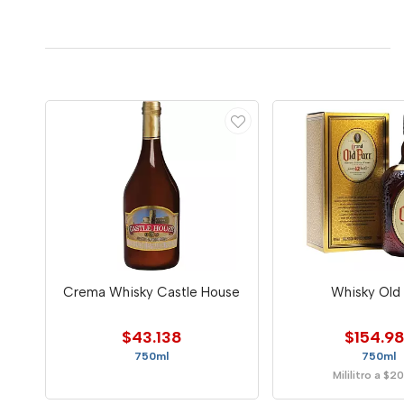
Crema Whisky Castle House
Whisky Old 
$43.138
$154.9
750ml
750ml
Mililitro a $