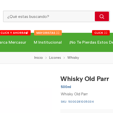
Whisky Old Parr
 CLICK Y AHORRA🍃
MAYORISTAS 👇🏻
CLICK 👇🏻
arca Mercasur
M Institucional
¡No Te Pierdas Estos D
Inicio
Licores
Whisky
Whisky Old Parr
500ml
Whisky Old Parr
SKU: 5000281005034