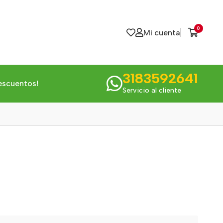
0
Mi cuenta
3183592641
escuentos!
Servicio al cliente