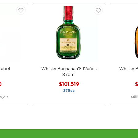
Label
Whisky Buchanan'S 12años
Whisky 
375ml
0
$101.519
$
375cc
26,69
Mili