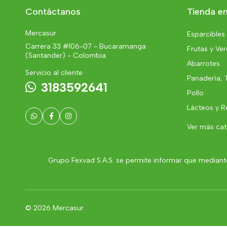
Contáctanos
Tienda en
Mercasur
Esparcibles
Carrera 33 #106-07 - Bucaramanga
Frutas y Ve
(Santander) - Colombia
Abarrotes
Servicio al cliente
Panadería, 
3183592641
Pollo
Lácteos y R
Ver más ca
Grupo Fexvad S.A.S. se permite informar que mediante
© 2026 Mercasur