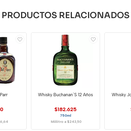
PRODUCTOS RELACIONADOS
Parr
Whisky Buchanan`S 12 Años
Whisky J
80
$182.625
750ml
206,64
Mililitro a $243,50