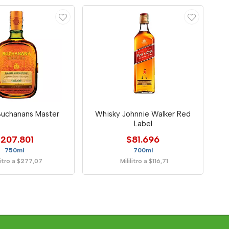
Buchanans Master
Whisky Johnnie Walker Red
Label
207.801
$81.696
750ml
700ml
litro a $277,07
Mililitro a $116,71