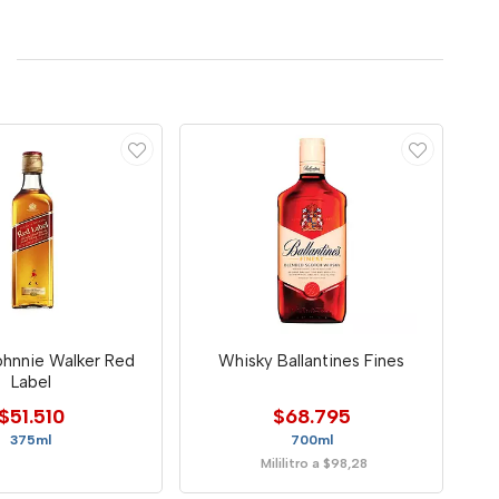
ohnnie Walker Red
Whisky Ballantines Fines
Label
$51.510
$68.795
375ml
700ml
Mililitro a $98,28