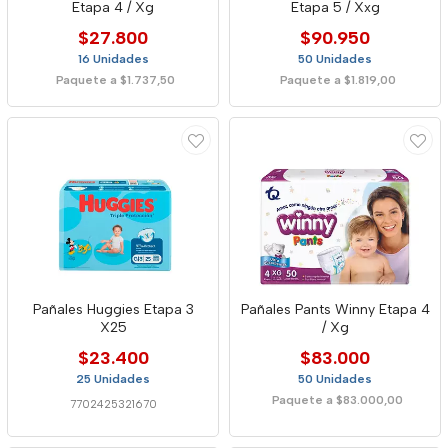
Etapa 4 / Xg
Etapa 5 / Xxg
$27.800
$90.950
16 Unidades
50 Unidades
Paquete a $1.737,50
Paquete a $1.819,00
Pañales Huggies Etapa 3
Pañales Pants Winny Etapa 4
X25
/ Xg
$23.400
$83.000
25 Unidades
50 Unidades
Paquete a $83.000,00
7702425321670