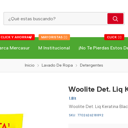
Woolite Det. Liq Keratina Black Dp
 CLICK Y AHORRA🍃
MAYORISTAS 👇🏻
CLICK 👇🏻
arca Mercasur
M Institucional
¡No Te Pierdas Estos D
Inicio
Lavado De Ropa
Detergentes
Woolite Det. Liq 
1.8lt
Woolite Det. Liq Keratina Bla
SKU: 7702626218892