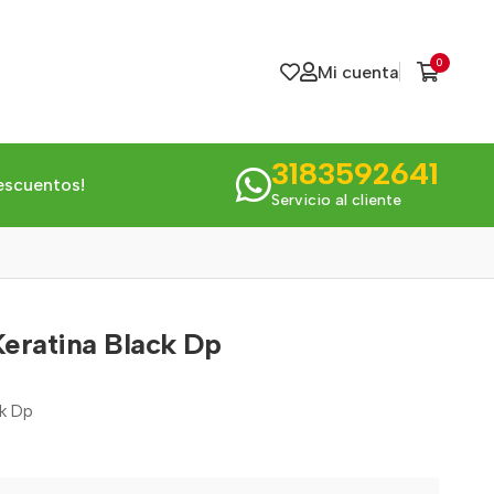
0
Mi cuenta
3183592641
escuentos!
Servicio al cliente
Keratina Black Dp
ck Dp