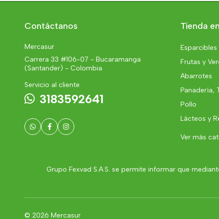
Contáctanos
Tienda en
Mercasur
Esparcibles
Carrera 33 #106-07 - Bucaramanga
Frutas y Ve
(Santander) - Colombia
Abarrotes
Servicio al cliente
Panadería, 
3183592641
Pollo
Lácteos y R
Ver más ca
Grupo Fexvad S.A.S. se permite informar que mediante
© 2026 Mercasur