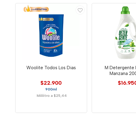
Woolite Todos Los Dias
M Detergente 
Manzana 200
$22.900
$16.95
900ml
Mililitro a $25,44