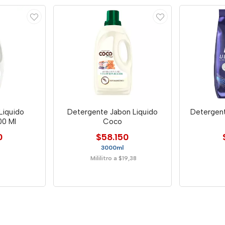
Liquido
Detergente Jabon Liquido
Detergent
0 Ml
Coco
0
$58.150
3000ml
Mililitro a $19,38