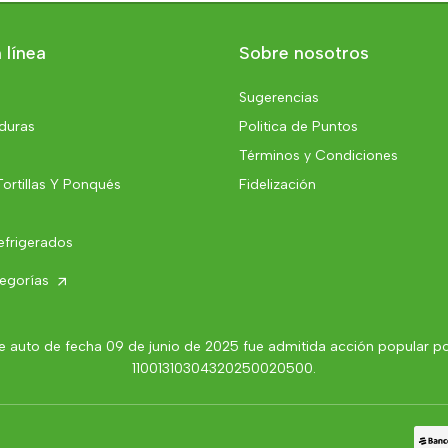
 línea
Sobre nosotros
Sugerencias
rduras
Politica de Puntos
Términos y Condiciones
Tortillas Y Ponqués
Fidelización
efrigerados
tegorías
 auto de fecha 09 de junio de 2025 fue admitida acción popular por 
11001310304320250020500.