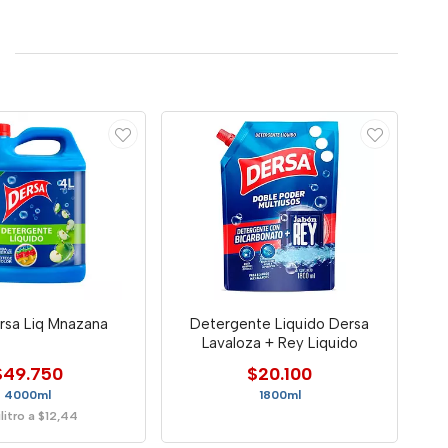
rsa Liq Mnazana
Detergente Liquido Dersa
Lavaloza + Rey Liquido
$49.750
$20.100
4000ml
1800ml
ilitro a $12,44