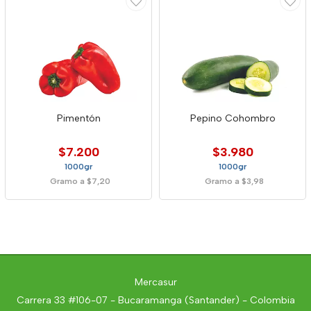
Pimentón
Pepino Cohombro
$7.200
$3.980
1000gr
1000gr
Gramo a $7,20
Gramo a $3,98
Mercasur
Carrera 33 #106-07 - Bucaramanga (Santander) - Colombia