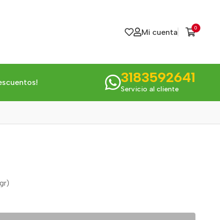
0
Mi cuenta
3183592641
escuentos!
Servicio al cliente
gr)