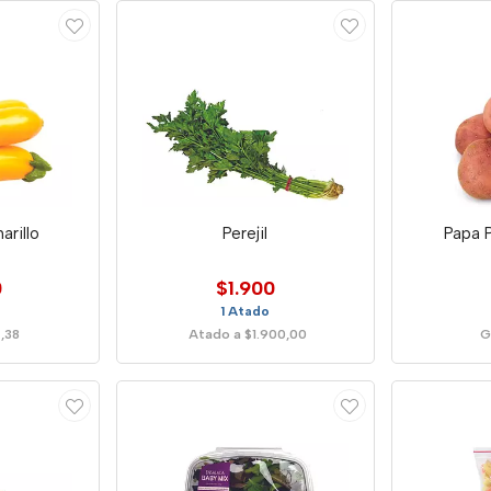
arillo
Perejil
Papa 
0
$1.900
1 Atado
,38
Atado a $1.900,00
G