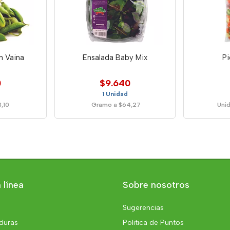
n Vaina
Ensalada Baby Mix
P
0
$9.640
1 Unidad
,10
Gramo a $64,27
Unid
 línea
Sobre nosotros
Sugerencias
rduras
Politica de Puntos