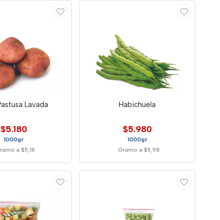
Pastusa Lavada
Habichuela
$5.180
$5.980
1000gr
1000gr
ramo a $5,18
Gramo a $5,98