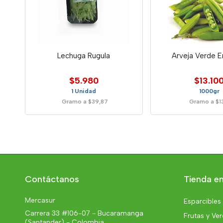
Lechuga Rugula
Arveja Verde E
$5.980
$13.10
1 Unidad
1000gr
Gramo a $39,87
Gramo a $13
Contáctanos
Tienda en
Mercasur
Esparcibles
Carrera 33 #106-07 - Bucaramanga
Frutas y Ve
(Santander) - Colombia