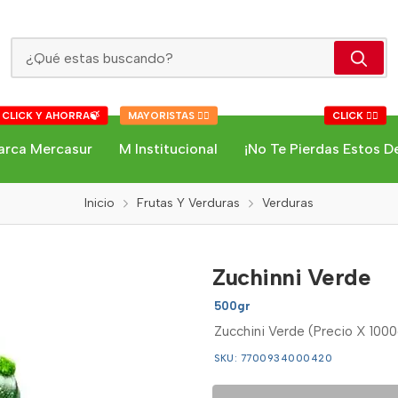
Zuchinni Verde
 CLICK Y AHORRA🍃
MAYORISTAS 👇🏻
CLICK 👇🏻
arca Mercasur
M Institucional
¡No Te Pierdas Estos D
Inicio
Frutas Y Verduras
Verduras
Zuchinni Verde
500gr
Zucchini Verde (Precio X 1000
SKU: 7700934000420